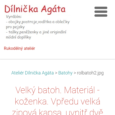
Rukodělný ateliér
Ateliér Dílnička Agáta
>
Batohy
>
rolbatoh2.jpg
Velký batoh. Materiál -
koženka. Vpředu velká
zipová kapsa, uvnitř dvě