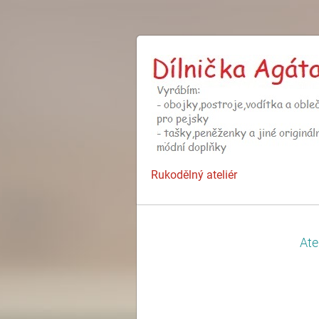
Rukodělný ateliér
Ate