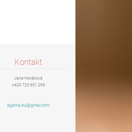
Kontakt
Jana Horáková
+420 723 951 295
agatha.b
ul@gmail
.com