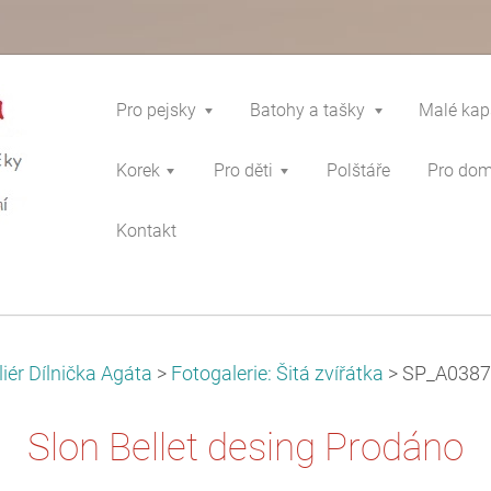
Pro pejsky
Batohy a tašky
Malé kap
Korek
Pro děti
Polštáře
Pro do
Kontakt
liér Dílnička Agáta
>
Fotogalerie: Šitá zvířátka
>
SP_A0387
Slon Bellet desing Prodáno